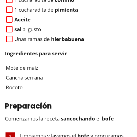
1 cucharadita de
pimienta
Aceite
sal
al gusto
Unas ramas de
hierbabuena
Ingredientes para servir
Mote de maíz
Cancha serrana
Rocoto
Preparación
Comenzamos la receta
sancochando
el
bofe
Limpiamos y lavamos el
bofe
y procuramos