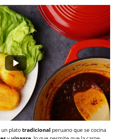
 un plato
tradicional
peruano que se cocina
es
y
vinagre
, lo que permite que la carne