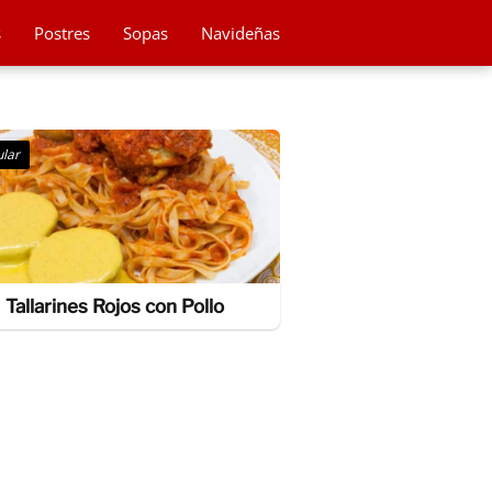
s
Postres
Sopas
Navideñas
lar
Tallarines Rojos con Pollo