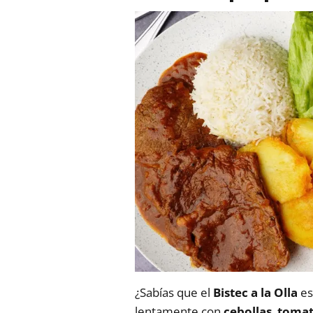
¿Sabías que el
Bistec a la Olla
es
lentamente con
cebollas
,
tomat