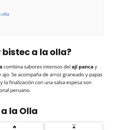
 olla
istec a la olla?
la
combina sabores intensos del
ají panca
y
 y ajo. Se acompaña de arroz graneado y papas
 y la finalización con una salsa espesa son
ional peruano.
a la Olla
🔥
⌛