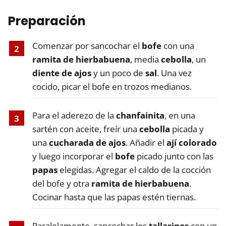
Preparación
Comenzar por sancochar el
bofe
con una
ramita de hierbabuena
, media
cebolla
, un
diente de ajos
y un poco de
sal
. Una vez
cocido, picar el bofe en trozos medianos.
Para el aderezo de la
chanfainita
, en una
sartén con aceite, freír una
cebolla
picada y
una
cucharada de ajos
. Añadir el
ají colorado
y luego incorporar el
bofe
picado junto con las
papas
elegidas. Agregar el caldo de la cocción
del bofe y otra
ramita de hierbabuena
.
Cocinar hasta que las papas estén tiernas.
Paralelamente, sancochar los
tallarines
con un