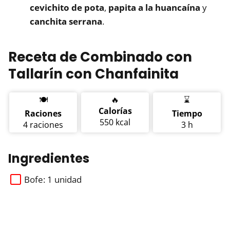
cevichito de pota
,
papita a la huancaína
y
canchita serrana
.
Receta de Combinado con
Tallarín con Chanfainita
🍽️
🔥
⌛
Calorías
Raciones
Tiempo
550 kcal
4 raciones
3 h
Ingredientes
Bofe: 1 unidad