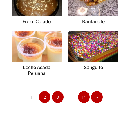
Frejol Colado
Ranfañote
Leche Asada
Sanguito
Peruana
1
2
3
…
11
»