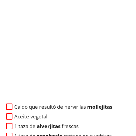
Caldo que resultó de hervir las
mollejitas
Aceite vegetal
1 taza de
alverjitas
frescas
1 taza de
zanahoria
cortada en cuadritos