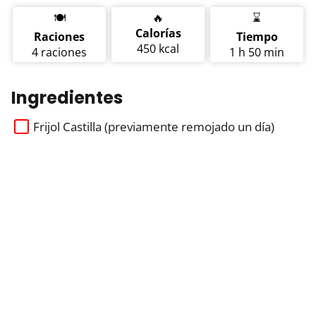
🍽️
🔥
⌛
Calorías
Raciones
Tiempo
450 kcal
4 raciones
1 h 50 min
Ingredientes
Frijol Castilla (previamente remojado un día)