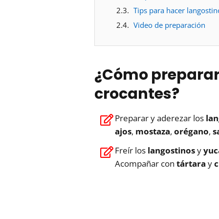
Tips para hacer langostin
Video de preparación
¿Cómo preparar
crocantes?
Preparar y aderezar los
lan
ajos
,
mostaza
,
orégano
,
s
Freír los
langostinos
y
yuc
Acompañar con
tártara
y
c