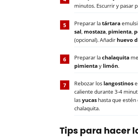
minutos. Escurrir y pasar p
Preparar la
tártara
emulsi
sal
,
mostaza
,
pimienta
,
p
(opcional). Añadir
huevo d
Preparar la
chalaquita
me
pimienta
y
limón
.
Rebozar los
langostinos
en
caliente durante 3-4 minut
las
yucas
hasta que estén 
chalaquita.
Tips para hacer 