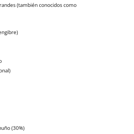
grandes (también conocidos como
engibre)
o
onal)
chuño (30%)