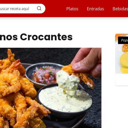
Platos
Entradas
Bebida
inos Crocantes
Popu