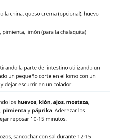
bolla china, queso crema (opcional), huevo
, pimienta, limón (para la chalaquita)
tirando la parte del intestino utilizando un
endo un pequeño corte en el lomo con un
 y dejar escurrir en un colador.
ndo los
huevos
,
kión
,
ajos
,
mostaza
,
l
,
pimienta
y
páprika
. Aderezar los
dejar reposar 10-15 minutos.
ozos, sancochar con sal durante 12-15