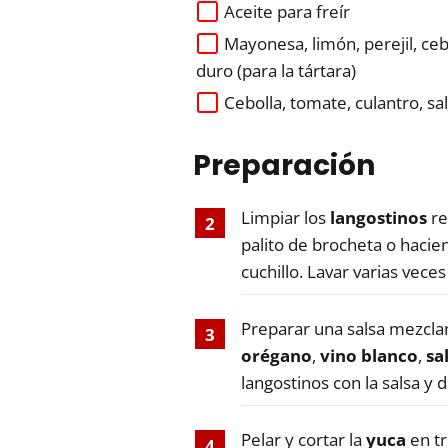
Aceite para freír
Mayonesa, limón, perejil, ce
duro (para la tártara)
Cebolla, tomate, culantro, sal
Preparación
Limpiar los
langostinos
re
palito de brocheta o haci
cuchillo. Lavar varias veces
Preparar una salsa mezcla
orégano
,
vino blanco
,
sa
langostinos con la salsa y 
Pelar y cortar la
yuca
en tr