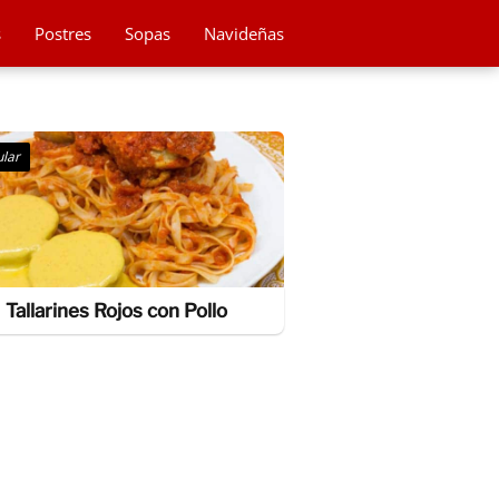
s
Postres
Sopas
Navideñas
lar
Tallarines Rojos con Pollo