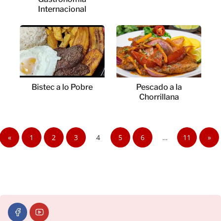
Internacional
Bistec a lo Pobre
Pescado a la
Chorrillana
«
1
2
3
4
5
6
…
11
»