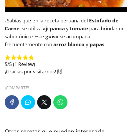
¿Sabías que en la receta peruana del
Estofado de
Carne
, se utiliza
aji panca
y
tomate
para brindar un
sabor único? Este
guiso
se acompaña
frecuentemente con
arroz blanco
y
papas
.
5/5
(1 Review)
¡Gracias por visitarnos! 🙌
¡COMPARTE!
Otras recetas que pueden interesarle