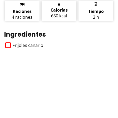
🍽️
🔥
⌛
Calorías
Raciones
Tiempo
650 kcal
4 raciones
2 h
Ingredientes
Frijoles canario